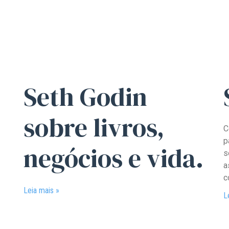
Seth Godin
sobre livros,
C
p
negócios e vida.
s
a
c
Leia mais »
L